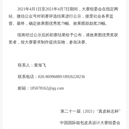
2021
年
4
月
1
日至
2021
年
4
月
7
日期间，大赛组委会在指定网
站、微信公众号对初赛评
选结果进行公示，接受社会各界监
督。最终，确定效果图优秀奖
79
幅、效果图鼓励奖
29
幅。
现将经过公示后的初赛结果给予公布，请效果图优秀奖获
奖者，按大赛要求制作提供实物，参加决赛。
联系人：黄海飞
联系电话：
020-86996889
/
18926228236
邮箱：
185078162@qq.com
第二十
一
届（
202
1
）“真皮标志杯”
中国国际箱包皮具设计大赛组委会